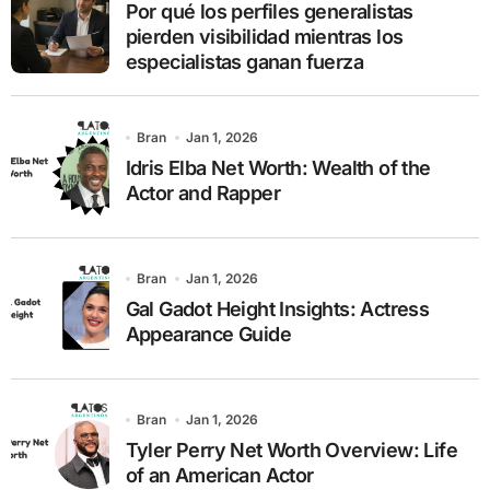
Por qué los perfiles generalistas
:
pierden visibilidad mientras los
especialistas ganan fuerza
Bran
Jan 1, 2026
Idris Elba Net Worth: Wealth of the
Actor and Rapper
Bran
Jan 1, 2026
Gal Gadot Height Insights: Actress
Appearance Guide
Bran
Jan 1, 2026
Tyler Perry Net Worth Overview: Life
of an American Actor