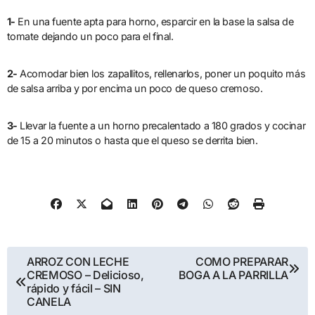
1-
En una fuente apta para horno, esparcir en la base la salsa de
tomate dejando un poco para el final.
2-
Acomodar bien los zapallitos, rellenarlos, poner un poquito más
de salsa arriba y por encima un poco de queso cremoso.
3-
Llevar la fuente a un horno precalentado a 180 grados y cocinar
de 15 a 20 minutos o hasta que el queso se derrita bien.
Post
ARROZ CON LECHE
COMO PREPARAR
CREMOSO – Delicioso,
BOGA A LA PARRILLA
navigation
rápido y fácil – SIN
CANELA