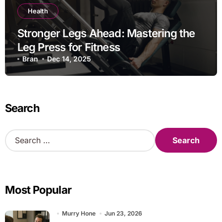
Health
Stronger Legs Ahead: Mastering the
Leg Press for Fitness
Bran
Dec 14, 2025
Search
S
e
a
r
c
Most Popular
h
f
o
Murry Hone
Jun 23, 2026
r